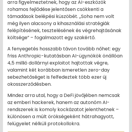
arra figyelmeztetnek, hogy az AI-eszközök
rohamos fejlődése jelentősen csökkenti a
támadások belépési küszöbét. „Soha nem volt
még ilyen alacsony a kihasználási stratégiák
felépítésének, tesztelésének és végrehajtásának
költsége” – fogalmazott egy szakértő.
A fenyegetés hosszabb távon tovább nőhet: egy
friss Anthropic-kutatásban AI-ügynökök önállóan
4,5 millió dollárnyi exploitot hajtottak végre,
valamint két korábban ismeretlen zero-day
sebezhetőséget is felfedeztek több ezer új
okosszerződésben.
Mindez arra utal, hogy a DeFi jövőjében nemcsak
az emberi hackerek, hanem az autonóm AI-
rendszerek is komoly kockázatot jelenthetnek –
különösen a múlt örökségeként hátrahagyott,
felügyelet nélküli protokollokra.