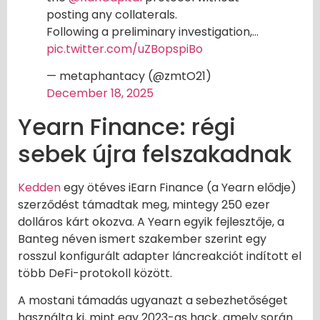
posting any collaterals.
Following a preliminary investigation,…
pic.twitter.com/uZBopspiBo
— metaphantacy (@zmtO21)
December 18, 2025
Yearn Finance: régi
sebek újra felszakadnak
Kedden
egy ötéves iEarn Finance (a Yearn elődje)
szerződést támadtak meg, mintegy 250 ezer
dolláros kárt okozva. A Yearn egyik fejlesztője, a
Banteg néven ismert szakember szerint egy
rosszul konfigurált adapter láncreakciót indított el
több DeFi-protokoll között.
A mostani támadás ugyanazt a sebezhetőséget
használta ki, mint egy 2023-as hack, amely során