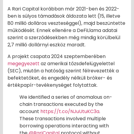
A Rari Capital korábban már 2021-ben és 2022-
ben is súlyos támadások áldozata lett (15, illetve
80 millió dolláros veszteséggel), majd beszüntette
működését. Ennek ellenére a DeFiLlama adatai
szerint a szerződésekben még mindig körülbelül
2,7 millió dollárnyi eszköz maradt.
A projekt csapata 2024 szeptemberében
megegyezett
az amerikai tőzsdefelügyelettel
(SEC), miután a hatóság szerint félrevezették a
befektetőket, és engedély nélküli bróker- és
értékpapír-tevékenységet folytattak.
We identified a series of anomalous on-
chain transactions executed by the
account
https://t.co/NJuUtuKC3a
.
These transactions involved multiple
borrowing operations interacting with
the
@RariCapital
protocol without