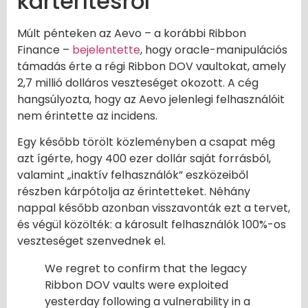
kártérítésről
Múlt pénteken az Aevo – a korábbi Ribbon
Finance –
bejelentette
, hogy oracle-manipulációs
támadás érte a régi Ribbon DOV vaultokat, amely
2,7 millió dolláros veszteséget okozott. A cég
hangsúlyozta, hogy az Aevo jelenlegi felhasználóit
nem érintette az incidens.
Egy később törölt közleményben a csapat még
azt ígérte, hogy 400 ezer dollár saját forrásból,
valamint „inaktív felhasználók” eszközeiből
részben kárpótolja az érintetteket. Néhány
nappal később azonban visszavonták ezt a tervet,
és végül közölték: a károsult felhasználók 100%-os
veszteséget szenvednek el.
We regret to confirm that the legacy
Ribbon DOV vaults were exploited
yesterday following a vulnerability in a