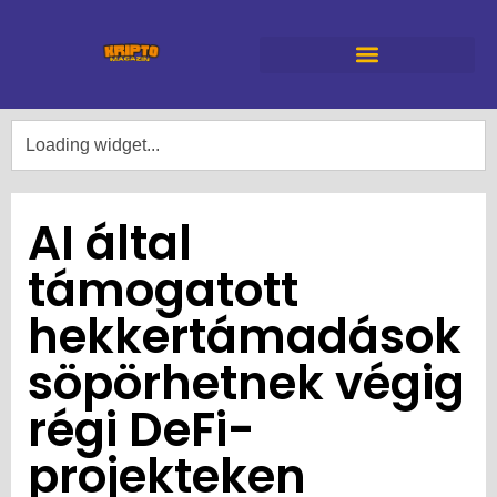
AI által
támogatott
hekkertámadások
söpörhetnek végig
régi DeFi-
projekteken