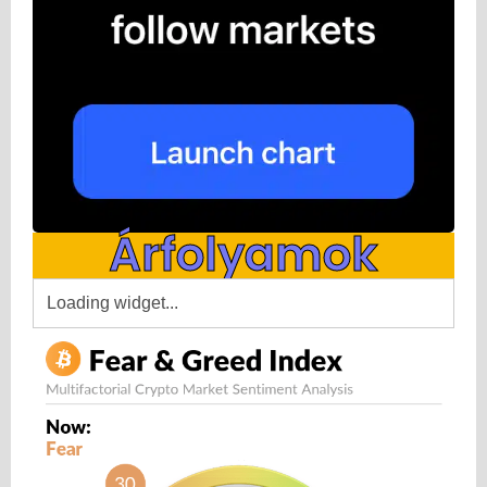
Árfolyamok