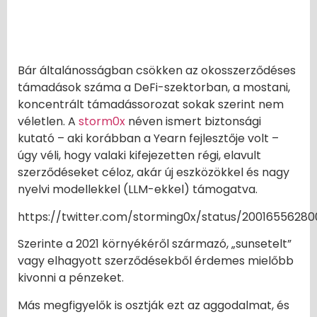
Bár általánosságban csökken az okosszerződéses
támadások száma a DeFi-szektorban, a mostani,
koncentrált támadássorozat sokak szerint nem
véletlen. A
storm0x
néven ismert biztonsági
kutató – aki korábban a Yearn fejlesztője volt –
úgy véli, hogy valaki kifejezetten régi, elavult
szerződéseket céloz, akár új eszközökkel és nagy
nyelvi modellekkel (LLM-ekkel) támogatva.
https://twitter.com/storming0x/status/2001655628
Szerinte a 2021 környékéről származó, „sunsetelt”
vagy elhagyott szerződésekből érdemes mielőbb
kivonni a pénzeket.
Más megfigyelők is osztják ezt az aggodalmat, és