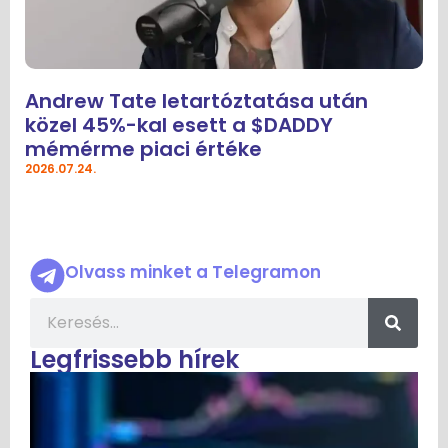
Andrew Tate letartóztatása után
közel 45%-kal esett a $DADDY
mémérme piaci értéke
2026.07.24.
Olvass minket a Telegramon
Legfrissebb hírek