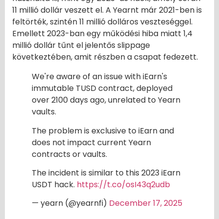
11 millió dollár veszett el. A Yearnt már 2021-ben is
feltörték, szintén 11 millió dolláros veszteséggel.
Emellett 2023-ban egy működési hiba miatt 1,4
millió dollár tűnt el jelentős slippage
következtében, amit részben a csapat fedezett.
We're aware of an issue with iEarn's
immutable TUSD contract, deployed
over 2100 days ago, unrelated to Yearn
vaults.
The problem is exclusive to iEarn and
does not impact current Yearn
contracts or vaults.
The incident is similar to this 2023 iEarn
USDT hack.
https://t.co/osI43q2udb
— yearn (@yearnfi)
December 17, 2025