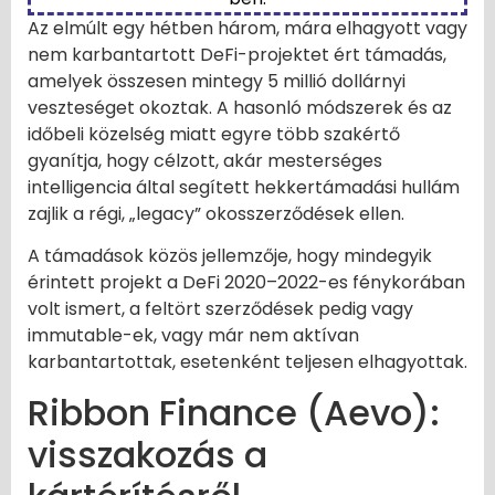
Az elmúlt egy hétben három, mára elhagyott vagy
nem karbantartott DeFi-projektet ért támadás,
amelyek összesen mintegy 5 millió dollárnyi
veszteséget okoztak. A hasonló módszerek és az
időbeli közelség miatt egyre több szakértő
gyanítja, hogy célzott, akár mesterséges
intelligencia által segített hekkertámadási hullám
zajlik a régi, „legacy” okosszerződések ellen.
A támadások közös jellemzője, hogy mindegyik
érintett projekt a DeFi 2020–2022-es fénykorában
volt ismert, a feltört szerződések pedig vagy
immutable-ek, vagy már nem aktívan
karbantartottak, esetenként teljesen elhagyottak.
Ribbon Finance (Aevo):
visszakozás a