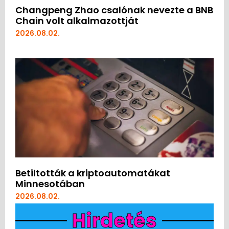
Changpeng Zhao csalónak nevezte a BNB
Chain volt alkalmazottját
2026.08.02.
Betiltották a kriptoautomatákat
Minnesotában
2026.08.02.
Hirdetés