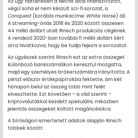
Az ügy hátterében a Netflix által finanszírozott,
végül soha el nem készült sci-fi sorozat, a
Conquest
(korábbi munkacíme:
White Horse
) áll.
A streaming-óriás 2018 és 2020 között összesen
44 millió dollárt utalt Rinsch produkciós cégének.
A rendező 2020-ban további 11 millió dollárt kért
arra hivatkozva, hogy be tudja fejezni a sorozatot.
Az ügyészek szerint Rinsch ezt az extra összeget
különböző bankszámlákon keresztül mozgatta,
majd egy személyes brókerszámlára irányította. A
pénzt először értékpapírokba fektette, ám két
hónapon belül az összeg több mint felét
elveszítette. Ezt követően – a vád szerint –
kriptovalutákkal kezdett spekulálni, miközben
jelentős összegeket költött magáncélokra.
A bíróságon ismertetett adatok alapján Rinsch
többek között: