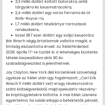
3,3 millió dollárt költött bútorokra, antik
tárgyakra és luxusmatracokra,
2,4 millió dollárt egy vörös Ferrarira és öt
Rolls-Royce-ra,
1,7 millió dollárt hitelkártya-tartozások
rendezésére,
közel 387 ezer dollárt egy svájci luxusórára.
Bár Rinsch végig ártatlannak vallotta magát, a
bíróság elutasította érveit. Az ítélethirdetést
2026. április 17-re tűzték ki. A lehetséges büntetés
tételei összeadódva akár 90 év
szabadságvesztést is jelenthetnek.
Jay Clayton, New York déli körzetének szövetségi
ügyésze az ítélet után úgy fogalmazott: „Carl Erik
Rinsch 11 millió dollárt vett el egy tévésorozatra
szánt költségvetésből, majd spekulatív részvény-
és kriptóügyletekre költötte. A mai ítélet üzenete
egyértelmű: ha valaki ellopja a befektetők pénzét,