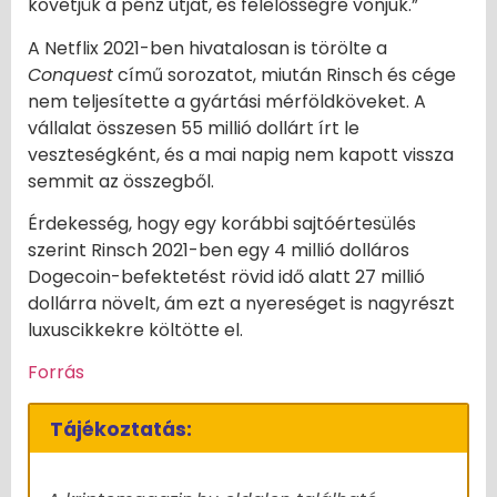
követjük a pénz útját, és felelősségre vonjuk.”
A Netflix 2021-ben hivatalosan is törölte a
Conquest
című sorozatot, miután Rinsch és cége
nem teljesítette a gyártási mérföldköveket. A
vállalat összesen 55 millió dollárt írt le
veszteségként, és a mai napig nem kapott vissza
semmit az összegből.
Érdekesség, hogy egy korábbi sajtóértesülés
szerint Rinsch 2021-ben egy 4 millió dolláros
Dogecoin-befektetést rövid idő alatt 27 millió
dollárra növelt, ám ezt a nyereséget is nagyrészt
luxuscikkekre költötte el.
Forrás
Tájékoztatás: