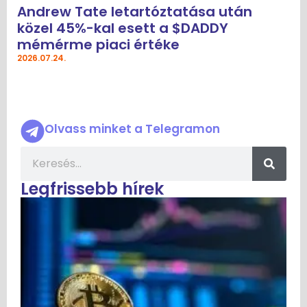
Andrew Tate letartóztatása után
közel 45%-kal esett a $DADDY
mémérme piaci értéke
2026.07.24.
Olvass minket a Telegramon
Legfrissebb hírek