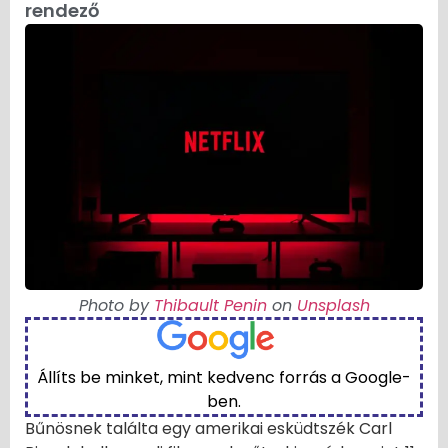
rendező
Photo by
Thibault Penin
on
Unsplash
Állíts be minket, mint kedvenc forrás a Google-
ben.
Bűnösnek találta egy amerikai esküdtszék Carl