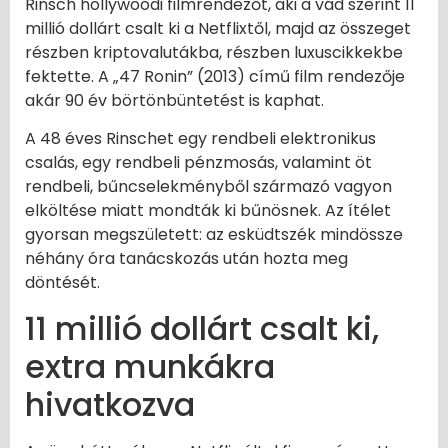
Rinsch hollywoodi filmrendezőt, aki a vád szerint 11
millió dollárt csalt ki a Netflixtől, majd az összeget
részben kriptovalutákba, részben luxuscikkekbe
fektette. A „47 Ronin” (2013) című film rendezője
akár 90 év börtönbüntetést is kaphat.
A 48 éves Rinschet egy rendbeli elektronikus
csalás, egy rendbeli pénzmosás, valamint öt
rendbeli, bűncselekményből származó vagyon
elköltése miatt mondták ki bűnösnek. Az ítélet
gyorsan megszületett: az esküdtszék mindössze
néhány óra tanácskozás után hozta meg
döntését.
11 millió dollárt csalt ki,
extra munkákra
hivatkozva