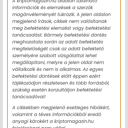
A kriptomagazin.hu oldalon található
információk és elemzések a szerzők
magánvéleményét tükrözik. A jelen oldalon
megjelenő írások, cikkek nem valósítanak
meg befektetési elemzést vagy befektetési
tanácsadást. Bármely befektetési döntés
meghozatala során az adott befektetés
megfelelőségét csak az adott befektető
személyére szabott vizsgálattal lehet
megállapítani, melyre a jelen oldal nem
vállalkozik és nem is alkalmas. Az egyes
befektetési döntések előtt éppen ezért
tájékozódjon részletesen és több forrásból,
szükség esetén konzultáljon befektetési
tanácsadóval!
A cikkekben megjelenő esetleges hibákért,
valamint a téves információkból eredő
anyagi károkért a kriptomagazin.hu