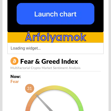
Árfolyamok