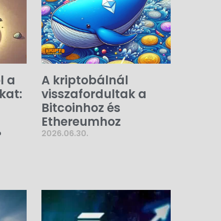
l a
A kriptobálnál
kat:
visszafordultak a
Bitcoinhoz és
Ethereumhoz
?
2026.06.30.