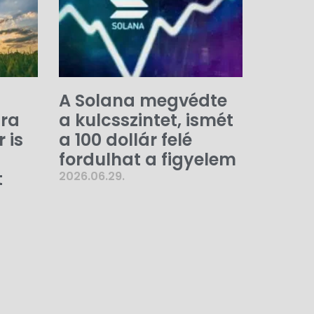
A Solana megvédte
-ra
a kulcsszintet, ismét
 is
a 100 dollár felé
fordulhat a figyelem
t
2026.06.29.