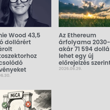
hie Wood 43,5
Az Ethereum
ió dollárért
árfolyama 2030
rolt
akár 71 594 dollár
toszektorhoz
lehet egy új
csolódó
előrejelzés szerin
vényeket
2026.06.29.
6.30.