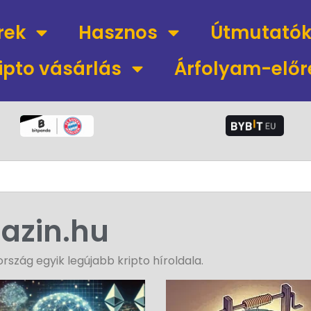
rek
Hasznos
Útmutató
ipto vásárlás
Árfolyam-előr
azin.hu
szág egyik legújabb kripto híroldala.