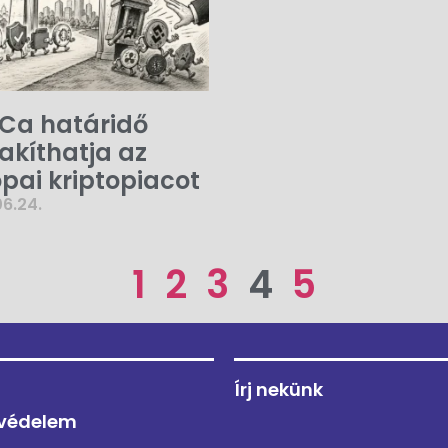
iCa határidő
akíthatja az
pai kriptopiacot
6.24.
1
2
3
4
5
Írj nekünk
védelem