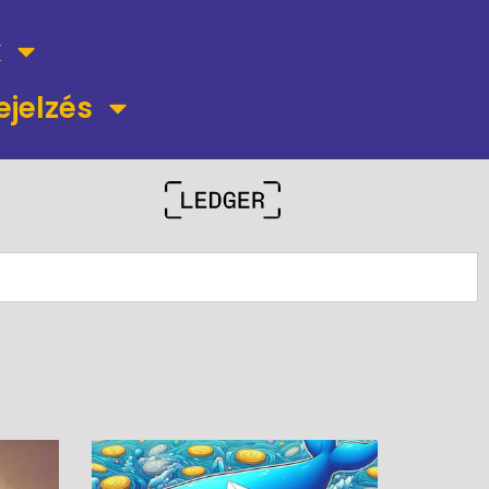
k
ejelzés