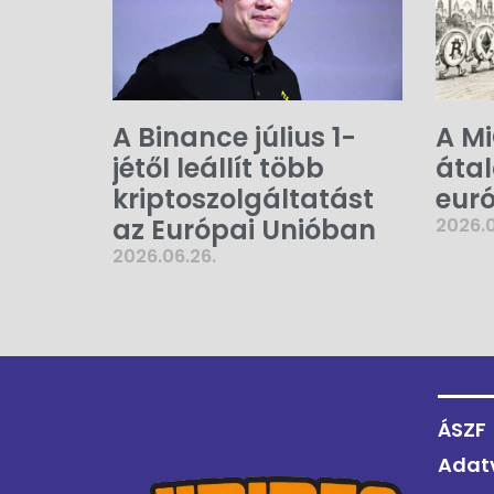
A Binance július 1-
A M
jétől leállít több
átal
kriptoszolgáltatást
euró
az Európai Unióban
2026.0
2026.06.26.
ÁSZF
Adat