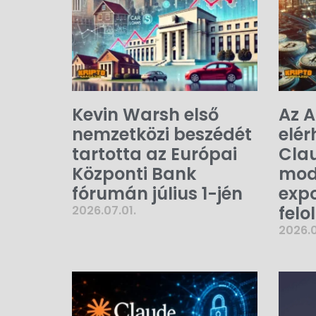
Kevin Warsh első
Az A
nemzetközi beszédét
elér
tartotta az Európai
Clau
Központi Bank
mode
fórumán július 1-jén
expo
felo
2026.07.01.
2026.0