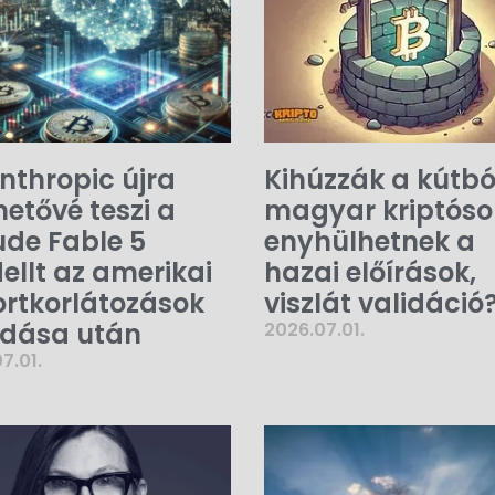
nthropic újra
Kihúzzák a kútbó
hetővé teszi a
magyar kriptóso
de Fable 5
enyhülhetnek a
llt az amerikai
hazai előírások,
rtkorlátozások
viszlát validáció
ldása után
2026.07.01.
7.01.