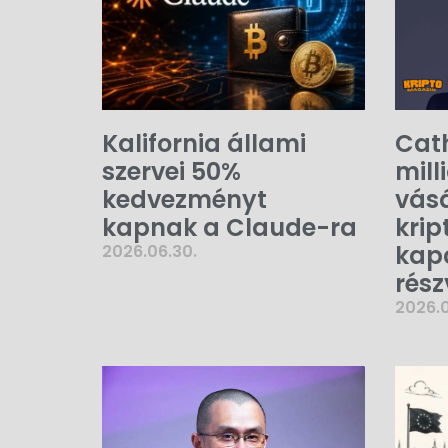
Kalifornia állami
Cat
szervei 50%
mill
kedvezményt
vásá
kapnak a Claude-ra
krip
kap
2026.06.30.
rész
2026.0